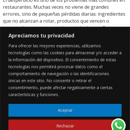
restaurantes. Muchas veces no viene de grandes
errores, sino de pequeñas pérdidas diarias: ingredientes
que no alcanzan a rotar, productos que vencen o
preparaciones que toman demasiado tiempo. Por eso
cada vez más negocios están incorporando productos
Apreciamos tu privacidad
congelados dentro de su operación. ¿Por qué ayudan […]
Para ofrecer las mejores experiencias, utilizamos
tecnologías como las cookies para almacenar y/o acceder a
la información del dispositivo. El consentimiento de estas
SÍGUENOS EN
tecnologías nos permitirá procesar datos como el
comportamiento de navegación o las identificaciones
únicas en este sitio. No consentir o retirar el
consentimiento, puede afectar negativamente a ciertas
CONTÁCTANOS
LEGALES
características y funciones.
Cl. 34 Sur #52-02, Alcala, Bogotá
Políticas de privacidad
Garantía y devoluciones
hola@frideli.co
Sobre nosotros
+57 3046569705
Aceptar
Rechazar
© Powered By