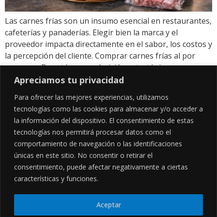
Las carnes frías son un insumo esencial en restaurantes,
cafeterías y panaderías. Elegir bien la marca y el
proveedor impacta directamente en el sabor, los costos y
la percepción del cliente. Comprar carnes frías al por
mayor en Bogotá es una decisión estratégica,
especialmente cuando se trabaja con marcas
Apreciamos tu privacidad
reconocidas como Celta. 1. Ahorro en […]
Para ofrecer las mejores experiencias, utilizamos
tecnologías como las cookies para almacenar y/o acceder a
la información del dispositivo. El consentimiento de estas
SÍGUENOS EN
tecnologías nos permitirá procesar datos como el
comportamiento de navegación o las identificaciones
únicas en este sitio. No consentir o retirar el
consentimiento, puede afectar negativamente a ciertas
CONTÁCTANOS
LEGALES
características y funciones.
Cl. 34 Sur #52-02, Alcala, Bogotá
Políticas de privacidad
Garantía y devoluciones
hola@frideli.co
Sobre nosotros
+57 3046569705
Aceptar