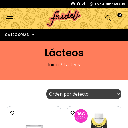
+57 3046569705
0
CATEGORIAS
Lácteos
Inicio
/ Lácteos