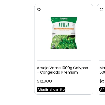
Arveja Verde 1000g Calypso
Ma
– Congelada Premium
50
$
12.900
$
5
Añadir al carrito
Aña