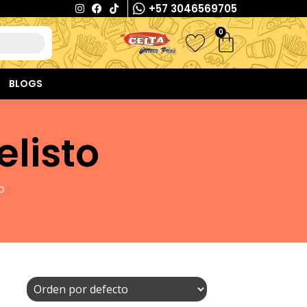
+57 3046569705
0
BLOGS
listo
o