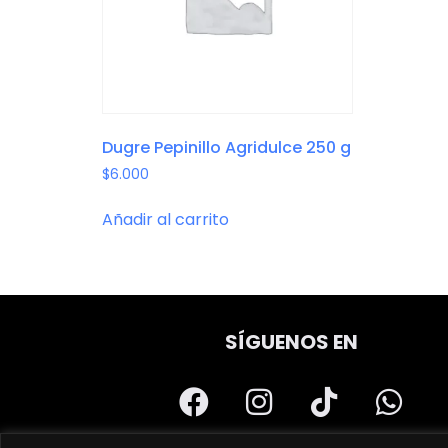
Dugre Pepinillo Agridulce 250 g
$
6.000
Añadir al carrito
SÍGUENOS EN