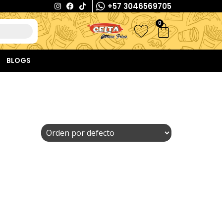
+57 3046569705
0
BLOGS