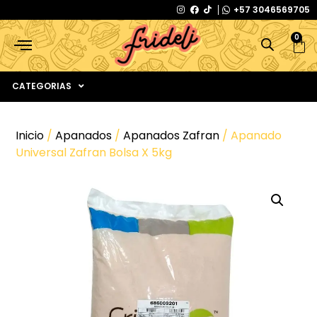
+57 3046569705
0
CATEGORIAS
Inicio
/
Apanados
/
Apanados Zafran
/ Apanado
Universal Zafran Bolsa X 5kg