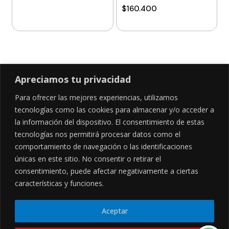
$
160.400
Añadir al carrito
Añadir al carrito
Apreciamos tu privacidad
Para ofrecer las mejores experiencias, utilizamos
SÍGUENOS EN
tecnologías como las cookies para almacenar y/o acceder a
la información del dispositivo. El consentimiento de estas
tecnologías nos permitirá procesar datos como el
comportamiento de navegación o las identificaciones
CONTÁCTANOS
LEGALES
únicas en este sitio. No consentir o retirar el
consentimiento, puede afectar negativamente a ciertas
Cl. 34 Sur #52-02, Alcala, Bogotá
Políticas de privacidad
Garantía y devoluciones
hola@frideli.co
características y funciones.
Sobre nosotros
+57 3046569705
Aceptar
© Powered By