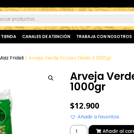
TIENDA
CANALES DE ATENCIÓN
TRABAJA CON NOSOTROS
Maiz Frideli
/ Arveja Verde Frozen Fields X 1000gr
Arveja Verde
1000gr
$
12.900
Añadir a favoritos
Añadir al car