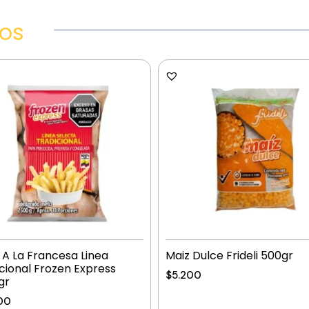
dos
A La Francesa Linea
Maiz Dulce Frideli 500gr
cional Frozen Express
$
5.200
gr
00