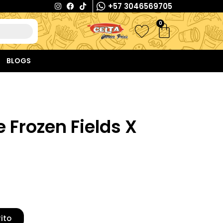
+57 3046569705
0
BLOGS
 Frozen Fields X
rito