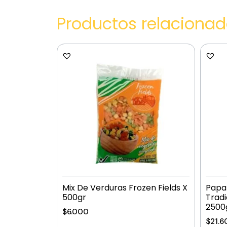
Productos relaciona
Mix De Verduras Frozen Fields X
Papa 
500gr
Tradi
2500
$
6.000
$
21.6