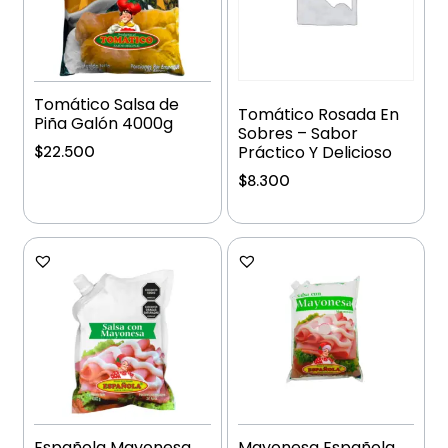
Tomático Salsa de
Tomático Rosada En
Piña Galón 4000g
Sobres – Sabor
Práctico Y Delicioso
$
22.500
$
8.300
Añadir al carrito
Añadir al carrito
Española Mayonesa
Mayonesa Española