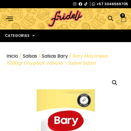
+57 3046569705
0
CATEGORIAS
Inicio
/
Salsas
/
Salsas Bary
/ Bary Mayonesa
X200gr Doypack Valvula – Suave Sabor