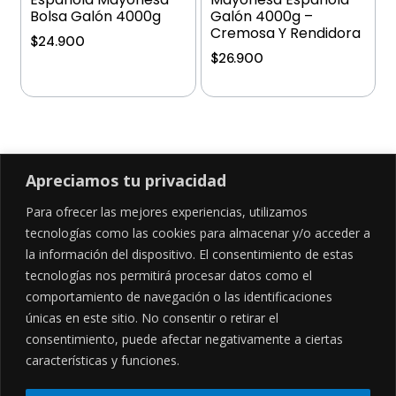
Bolsa Galón 4000g
Galón 4000g –
Cremosa Y Rendidora
$
24.900
$
26.900
Añadir al carrito
Añadir al carrito
Apreciamos tu privacidad
Para ofrecer las mejores experiencias, utilizamos
SÍGUENOS EN
tecnologías como las cookies para almacenar y/o acceder a
la información del dispositivo. El consentimiento de estas
tecnologías nos permitirá procesar datos como el
comportamiento de navegación o las identificaciones
CONTÁCTANOS
LEGALES
únicas en este sitio. No consentir o retirar el
consentimiento, puede afectar negativamente a ciertas
Cl. 34 Sur #52-02, Alcala, Bogotá
Políticas de privacidad
Garantía y devoluciones
hola@frideli.co
características y funciones.
Sobre nosotros
+57 3046569705