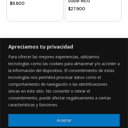
Sabe Rico
$
9.800
$
27.900
Añadir al carrito
Añadir al carrito
Apreciamos tu privacidad
Para ofrecer las mejores experiencias, utilizamos
SÍGUENOS EN
tecnologías como las cookies para almacenar y/o acceder a
la información del dispositivo. El consentimiento de estas
tecnologías nos permitirá procesar datos como el
comportamiento de navegación o las identificaciones
CONTÁCTANOS
LEGALES
únicas en este sitio. No consentir o retirar el
consentimiento, puede afectar negativamente a ciertas
Cl. 34 Sur #52-02, Alcala, Bogotá
Políticas de privacidad
Garantía y devoluciones
hola@frideli.co
características y funciones.
Sobre nosotros
+57 3046569705
Aceptar
© Powered By