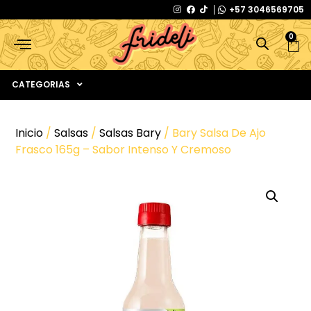
+57 3046569705
0
CATEGORIAS
Inicio
/
Salsas
/
Salsas Bary
/ Bary Salsa De Ajo
Frasco 165g – Sabor Intenso Y Cremoso