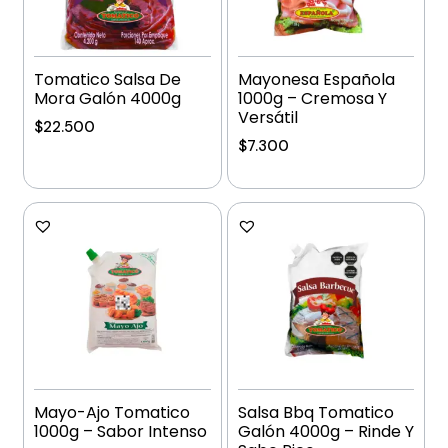
Tomatico Salsa De
Mayonesa Española
Mora Galón 4000g
1000g – Cremosa Y
Versátil
$
22.500
$
7.300
Añadir al carrito
Añadir al carrito
Mayo-Ajo Tomatico
Salsa Bbq Tomatico
1000g – Sabor Intenso
Galón 4000g – Rinde Y