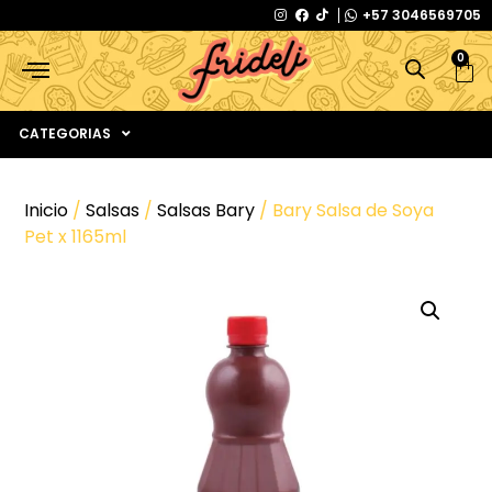
+57 3046569705
0
CATEGORIAS
Inicio
/
Salsas
/
Salsas Bary
/ Bary Salsa de Soya
Pet x 1165ml