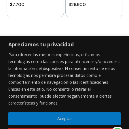
$
7.700
$
26.900
Añadir al carrito
Añadir al carrito
Apreciamos tu privacidad
Para ofrecer las mejores experiencias, utilizamos
SÍGUENOS EN
tecnologías como las cookies para almacenar y/o acceder a
la información del dispositivo. El consentimiento de estas
tecnologías nos permitirá procesar datos como el
comportamiento de navegación o las identificaciones
CONTÁCTANOS
LEGALES
únicas en este sitio. No consentir o retirar el
consentimiento, puede afectar negativamente a ciertas
Cl. 34 Sur #52-02, Alcala, Bogotá
Políticas de privacidad
Garantía y devoluciones
hola@frideli.co
características y funciones.
Sobre nosotros
+57 3046569705
Aceptar
© Powered By