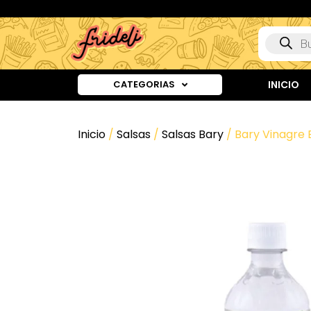
CATEGORIAS
INICIO
Inicio
/
Salsas
/
Salsas Bary
/ Bary Vinagre 