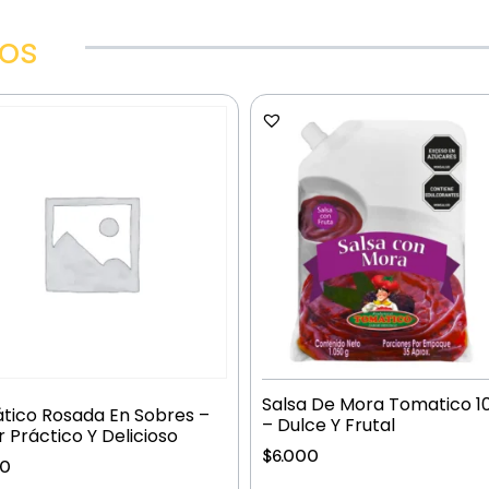
dos
Salsa De Mora Tomatico 1
tico Rosada En Sobres –
– Dulce Y Frutal
 Práctico Y Delicioso
$
6.000
00