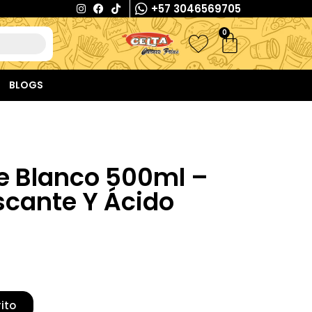
+57 3046569705
0
BLOGS
e Blanco 500ml –
scante Y Ácido
rito