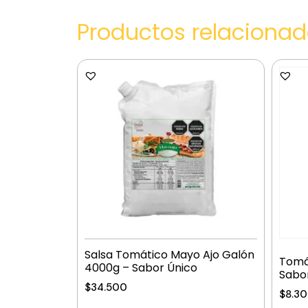
Productos relaciona
Salsa Tomático Mayo Ajo Galón
Tomá
4000g – Sabor Único
Sabor
$
34.500
$
8.3