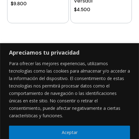
Versátil
$
9.800
$
4.500
Añadir al carrito
Añadir al carrito
Apreciamos tu privacidad
Para ofrecer las mejores experiencias, utilizamos
SÍGUENOS EN
tecnologías como las cookies para almacenar y/o acceder a
la información del dispositivo. El consentimiento de estas
tecnologías nos permitirá procesar datos como el
comportamiento de navegación o las identificaciones
CONTÁCTANOS
LEGALES
únicas en este sitio. No consentir o retirar el
consentimiento, puede afectar negativamente a ciertas
Cl. 34 Sur #52-02, Alcala, Bogotá
Políticas de privacidad
Garantía y devoluciones
hola@frideli.co
características y funciones.
Sobre nosotros
+57 3046569705
Aceptar
© Powered By