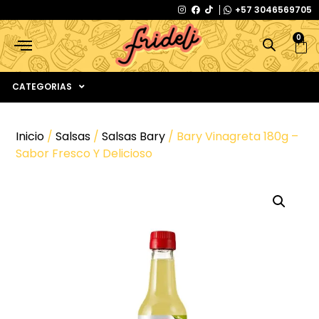
+57 3046569705
0
CATEGORIAS
Inicio
/
Salsas
/
Salsas Bary
/ Bary Vinagreta 180g –
Sabor Fresco Y Delicioso