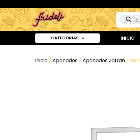
CATEGORIAS
INICIO
Inicio
/
Apanados
/
Apanados Zafran
/ Bati