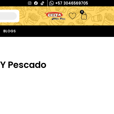
+57 3046569705
0
BLOGS
o Y Pescado