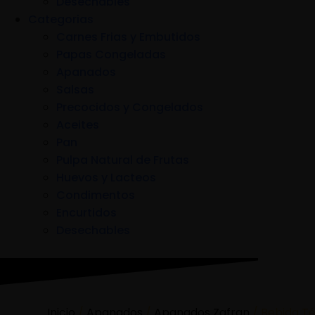
Desechables
Categorias
Carnes Frias y Embutidos
Papas Congeladas
Apanados
Salsas
Precocidos y Congelados
Aceites
Pan
Pulpa Natural de Frutas
Huevos y Lacteos
Condimentos
Encurtidos
Desechables
Inicio
/
Apanados
/
Apanados Zafran
/ Bebida Té