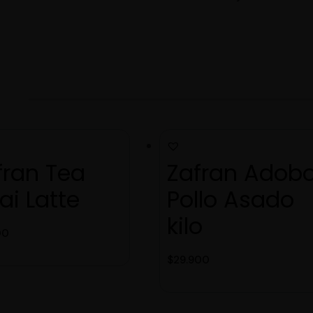
fran Tea
Zafran Adob
ai Latte
Pollo Asado
kilo
00
$
29.900