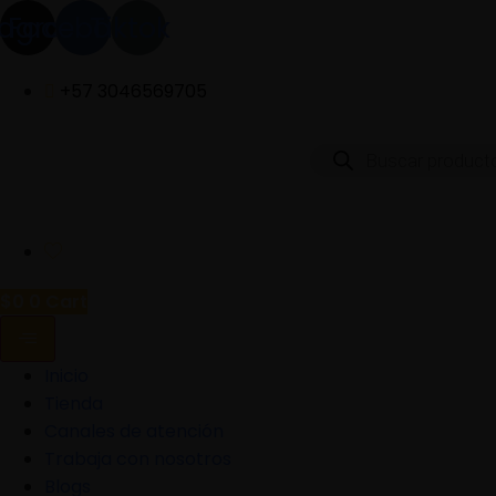
Saltar
tagram
Facebook
Tiktok
al
contenido
+57 3046569705
Búsqueda
de
productos
$
0
0
Cart
Inicio
Tienda
Canales de atención
Trabaja con nosotros
Blogs