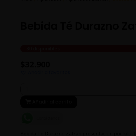
Bebida Té Durazno Zaf
30 disponibles
$
32.900
Añadir a favoritos
Bebida
Té
Durazno
Zafrán
Añadir al carrito
Presentación
Por
Kilo
Contáctenos
cantidad
Bebida Té Durazno Zafrán presentación por kilo. De