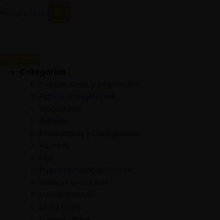
X
$
0
0
Cart
Categorias
Carnes Frias y Embutidos
Papas Congeladas
Apanados
Salsas
Precocidos y Congelados
Aceites
Pan
Pulpa Natural de Frutas
Huevos y Lacteos
Condimentos
Encurtidos
Desechables