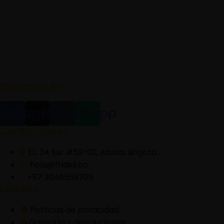
Síguenos en
cebook
Instagram
Tiktok
Whatsapp
Contáctanos
Cl. 34 Sur #52-02, Alcala, Bogotá
hola@frideli.co
+57 3046569705
Legales
Políticas de privacidad
Garantía y devoluciones