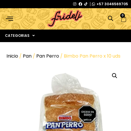
+57 3046569705
0
CATEGORIAS
Inicio
/
Pan
/
Pan Perro
/ Bimbo Pan Perro x 10 uds