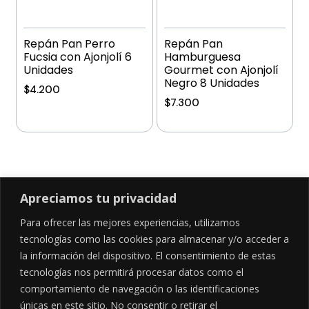
Repán Pan Perro
Repán Pan
Fucsia con Ajonjolí 6
Hamburguesa
Unidades
Gourmet con Ajonjolí
Negro 8 Unidades
$
4.200
$
7.300
Añadir al carrito
Añadir al carrito
Apreciamos tu privacidad
Para ofrecer las mejores experiencias, utilizamos
SÍGUENOS EN
tecnologías como las cookies para almacenar y/o acceder a
la información del dispositivo. El consentimiento de estas
tecnologías nos permitirá procesar datos como el
comportamiento de navegación o las identificaciones
CONTÁCTANOS
LEGALES
únicas en este sitio. No consentir o retirar el