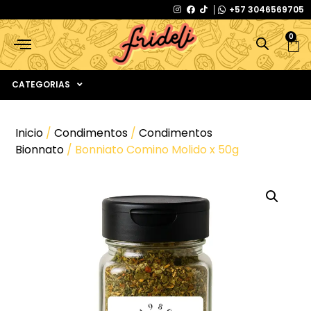
+57 3046569705
0
CATEGORIAS
Inicio
/
Condimentos
/
Condimentos
Bionnato
/ Bonniato Comino Molido x 50g