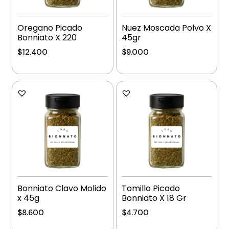
Oregano Picado
Nuez Moscada Polvo X
Bonniato X 220
45gr
$
12.400
$
9.000
Añadir al carrito
Añadir al carrito
Bonniato Clavo Molido
Tomillo Picado
x 45g
Bonniato X 18 Gr
$
8.600
$
4.700