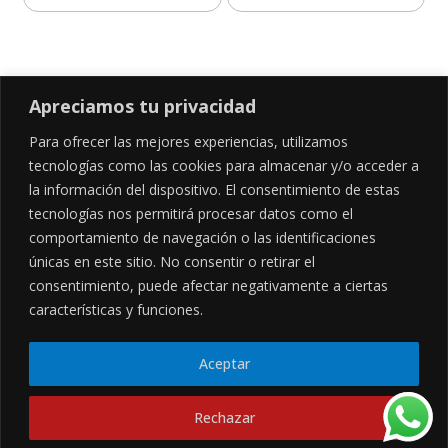
Añadir al carrito
Añadir al carrito
Apreciamos tu privacidad
Para ofrecer las mejores experiencias, utilizamos
SÍGUENOS EN
tecnologías como las cookies para almacenar y/o acceder a
la información del dispositivo. El consentimiento de estas
tecnologías nos permitirá procesar datos como el
comportamiento de navegación o las identificaciones
CONTÁCTANOS
LEGALES
únicas en este sitio. No consentir o retirar el
consentimiento, puede afectar negativamente a ciertas
Cl. 34 Sur #52-02, Alcala, Bogotá
Políticas de privacidad
Garantía y devoluciones
hola@frideli.co
características y funciones.
Sobre nosotros
+57 3046569705
Aceptar
© Powered By
Rechazar