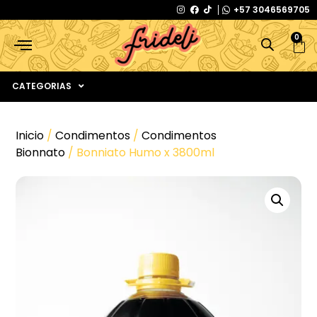
+57 3046569705
0
CATEGORIAS
Inicio
/
Condimentos
/
Condimentos
Bionnato
/ Bonniato Humo x 3800ml