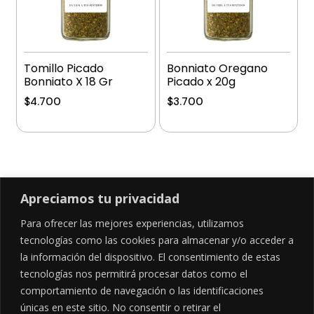
Tomillo Picado
Bonniato Oregano
Bonniato X 18 Gr
Picado x 20g
$
4.700
$
3.700
Añadir al carrito
Añadir al carrito
Apreciamos tu privacidad
Para ofrecer las mejores experiencias, utilizamos
SÍGUENOS EN
tecnologías como las cookies para almacenar y/o acceder a
la información del dispositivo. El consentimiento de estas
tecnologías nos permitirá procesar datos como el
comportamiento de navegación o las identificaciones
CONTÁCTANOS
LEGALES
únicas en este sitio. No consentir o retirar el