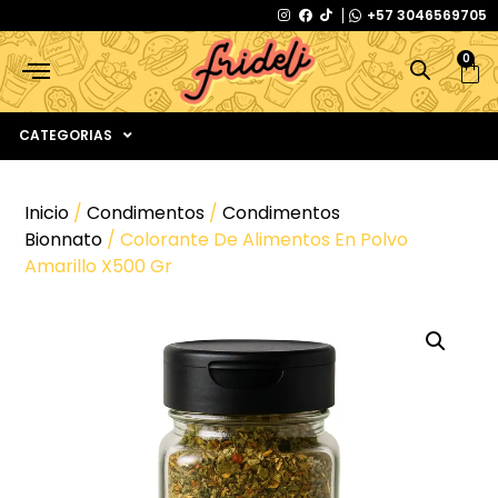
+57 3046569705
0
CATEGORIAS
Inicio
/
Condimentos
/
Condimentos
Bionnato
/ Colorante De Alimentos En Polvo
Amarillo X500 Gr