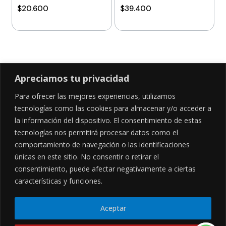
$
20.600
$
39.400
Añadir al carrito
Añadir al carrito
Apreciamos tu privacidad
Para ofrecer las mejores experiencias, utilizamos
SÍGUENOS EN
tecnologías como las cookies para almacenar y/o acceder a
la información del dispositivo. El consentimiento de estas
tecnologías nos permitirá procesar datos como el
comportamiento de navegación o las identificaciones
CONTÁCTANOS
LEGALES
únicas en este sitio. No consentir o retirar el
consentimiento, puede afectar negativamente a ciertas
Cl. 34 Sur #52-02, Alcala, Bogotá
Políticas de privacidad
Garantía y devoluciones
hola@frideli.co
características y funciones.
Sobre nosotros
+57 3046569705
Aceptar
© Powered By