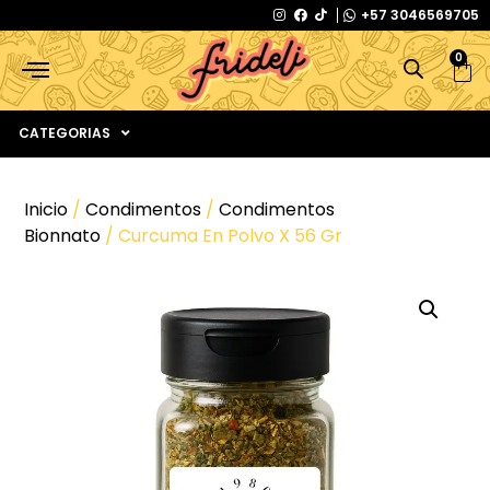
+57 3046569705
0
CATEGORIAS
Inicio
/
Condimentos
/
Condimentos
Bionnato
/ Curcuma En Polvo X 56 Gr