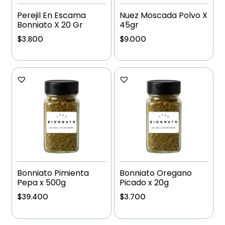
Perejil En Escama
Nuez Moscada Polvo X
Bonniato X 20 Gr
45gr
$
3.800
$
9.000
Añadir al carrito
Añadir al carrito
Bonniato Pimienta
Bonniato Oregano
Pepa x 500g
Picado x 20g
$
39.400
$
3.700
Añadir al carrito
Añadir al carrito