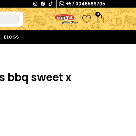
+57 3046569705
0
BLOGS
s bbq sweet x