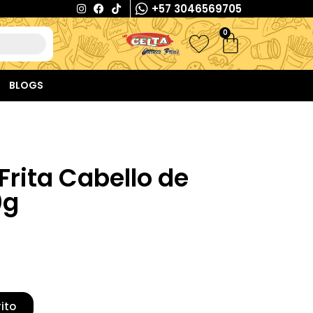
+57 3046569705
0
BLOGS
 Frita Cabello de
0g
rito