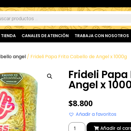
TIENDA
CANALES DE ATENCIÓN
TRABAJA CON NOSOTROS
bello angel
/ Frideli Papa Frita Cabello de Angel x 1000g
Frideli Papa
Angel x 100
$
8.800
Añadir a favoritos
Añadir al car