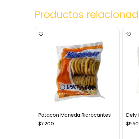
Productos relaciona
Patacón Moneda Ricrocantes
Dely 
$
7.200
$
9.5