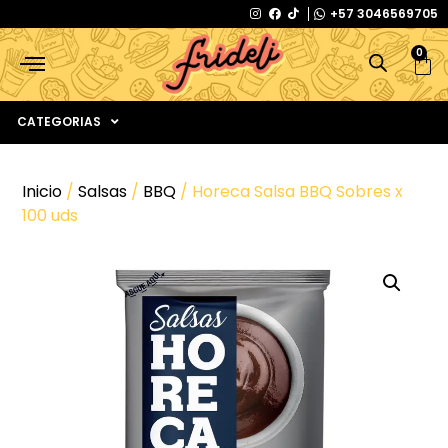
+57 3046569705
0
CATEGORIAS
Inicio
/
Salsas
/
BBQ
/ Horeca Salsa BBQ Sobres x
100 uds