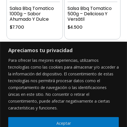
Salsa Bbq Tomatico
Salsa Bbq Tomatico
1000g – Sabor
500g – Deliciosa Y
Ahumado Y Dulce
Versátil
$
7.700
$
4.500
Añadir al carrito
Añadir al carrito
Apreciamos tu privacidad
Para ofrecer las mejores experiencias, utilizamos
tecnologías como las cookies para almacenar y/o acceder a
la información del dispositivo. El consentimiento de estas
SÍGUENOS EN
tecnologías nos permitirá procesar datos como el
comportamiento de navegación o las identificaciones
únicas en este sitio. No consentir o retirar el
consentimiento, puede afectar negativamente a ciertas
CONTÁCTANOS
LEGALES
características y funciones.
Cl. 34 Sur #52-02, Alcala, Bogotá
Políticas de privacidad
Garantía y devoluciones
hola@frideli.co
Aceptar
Sobre nosotros
+57 3046569705