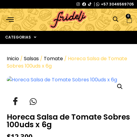
+57 3046569705
0
CATEGORIAS
Inicio
/
Salsas
/
Tomate
/ Horeca Salsa de Tomate
Sobres 100uds x 6g
Horeca Salsa de Tomate Sobres
100uds x 6g
$
12.300