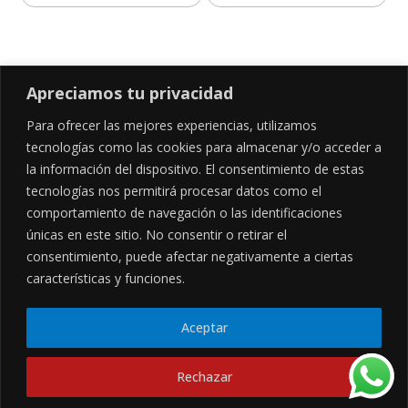
Apreciamos tu privacidad
Para ofrecer las mejores experiencias, utilizamos
SÍGUENOS EN
tecnologías como las cookies para almacenar y/o acceder a
la información del dispositivo. El consentimiento de estas
tecnologías nos permitirá procesar datos como el
comportamiento de navegación o las identificaciones
CONTÁCTANOS
LEGALES
únicas en este sitio. No consentir o retirar el
consentimiento, puede afectar negativamente a ciertas
Cl. 34 Sur #52-02, Alcala, Bogotá
Políticas de privacidad
Garantía y devoluciones
hola@frideli.co
características y funciones.
Sobre nosotros
+57 3046569705
Aceptar
© Powered By
Rechazar