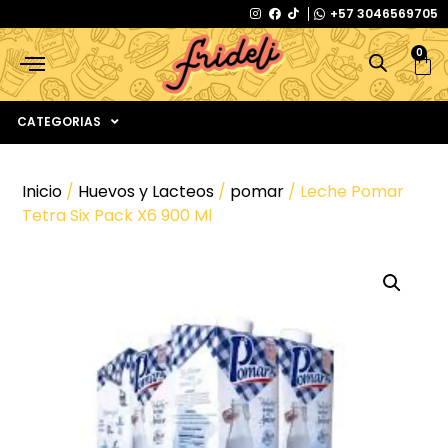
+57 3046569705
0
CATEGORIAS
Inicio
/
Huevos y Lacteos
/
pomar
/ Leche Pomar
Tetra Six Pack X6 900 Ml