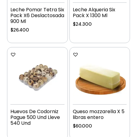
Leche Pomar Tetra Six
Leche Alqueria Six
Pack X6 Deslactosada
Pack X 1300 Ml
900 Ml
$
24.300
$
26.400
Añadir al carrito
Añadir al carrito
Huevos De Codorniz
Queso mozzarella X 5
Pague 500 Und Lleve
libras entero
540 Und
$
60.000
Añadir al carrito
Añadir al carrito