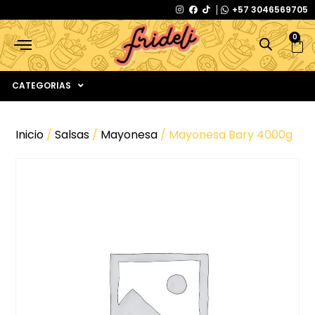
+57 3046569705
0
CATEGORIAS
Inicio
/
Salsas
/
Mayonesa
/ Mayonesa Bary 4000g