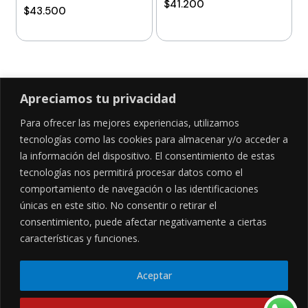
$
41.200
$
43.500
Añadir al carrito
Añadir al carrito
Apreciamos tu privacidad
Para ofrecer las mejores experiencias, utilizamos
SÍGUENOS EN
tecnologías como las cookies para almacenar y/o acceder a
la información del dispositivo. El consentimiento de estas
tecnologías nos permitirá procesar datos como el
comportamiento de navegación o las identificaciones
CONTÁCTANOS
LEGALES
únicas en este sitio. No consentir o retirar el
consentimiento, puede afectar negativamente a ciertas
Cl. 34 Sur #52-02, Alcala, Bogotá
Políticas de privacidad
características y funciones.
Garantía y devoluciones
hola@frideli.co
Sobre nosotros
+57 3046569705
Aceptar
© Powered By