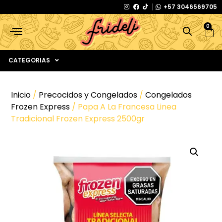
+57 3046569705
0
CATEGORIAS
Inicio
/
Precocidos y Congelados
/
Congelados
Frozen Express
/ Papa A La Francesa Linea
Tradicional Frozen Express 2500gr