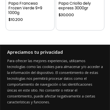
Papa Francesa
Papa Criolla dely
Frozen Verde 9×9
express 3000gr
1000g
$
30.000
$
10.200
Añadir al carrito
Añadir al carrito
Apreciamos tu privacidad
Para ofrecer las mejores experiencias, utilizamos
SÍGUENOS EN
tecnologías como las cookies para almacenar y/o acceder a
la información del dispositivo. El consentimiento de estas
tecnologías nos permitirá procesar datos como el
comportamiento de navegación o las identificaciones
CONTÁCTANOS
LEGALES
únicas en este sitio. No consentir o retirar el
consentimiento, puede afectar negativamente a ciertas
Cl. 34 Sur #52-02, Alcala, Bogotá
Políticas de privacidad
Garantía y devoluciones
hola@frideli.co
características y funciones.
Sobre nosotros
+57 3046569705