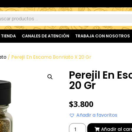
TIENDA
CANALES DE ATENCIÓN
TRABAJA CON NOSOTROS
ato
/ Perejil En Escama Bonniato X 20 Gr
Perejil En 
20 Gr
$
3.800
Añadir a favoritos
Añadir al car