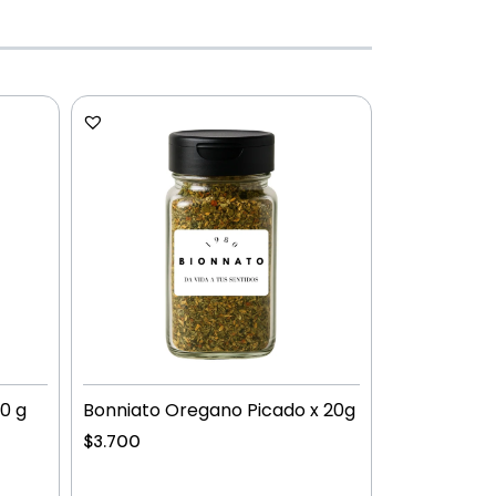
0 g
Bonniato Oregano Picado x 20g
$
3.700