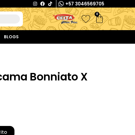
+57 3046569705
0
BLOGS
Escama Bonniato X
rito