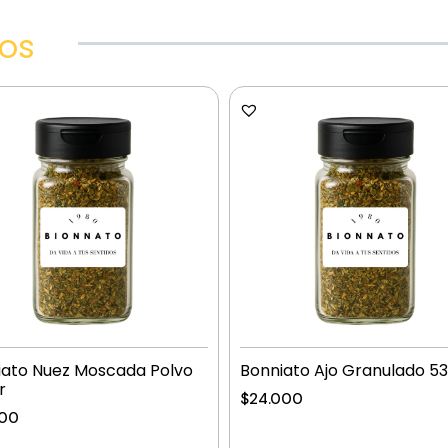
dos
iato Nuez Moscada Polvo
Bonniato Ajo Granulado 53
r
$
24.000
600