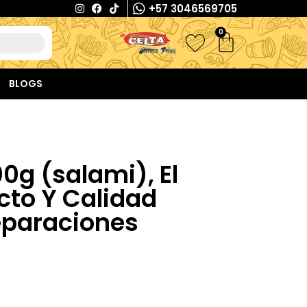
+57 3046569705
0
BLOGS
0g (salami), El
cto Y Calidad
eparaciones