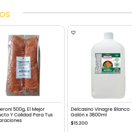
dos
roni 500g, El Mejor
Delcasino Vinagre Blanco
cto Y Calidad Para Tus
Galón x 3800ml
araciones
$
15.200