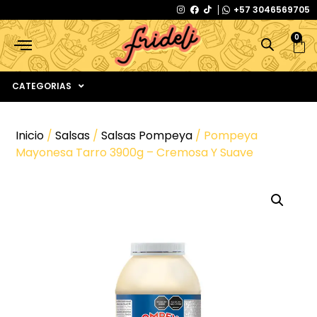
+57 3046569705
0
CATEGORIAS
Inicio
/
Salsas
/
Salsas Pompeya
/ Pompeya
Mayonesa Tarro 3900g – Cremosa Y Suave