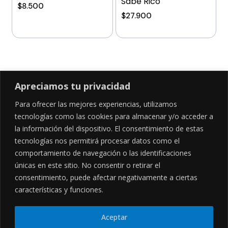
Sabe Rico
$
8.500
$
27.900
Añadir al carrito
Añadir al carrito
Apreciamos tu privacidad
Para ofrecer las mejores experiencias, utilizamos
SÍGUENOS EN
tecnologías como las cookies para almacenar y/o acceder a
la información del dispositivo. El consentimiento de estas
tecnologías nos permitirá procesar datos como el
comportamiento de navegación o las identificaciones
CONTÁCTANOS
LEGALES
únicas en este sitio. No consentir o retirar el
consentimiento, puede afectar negativamente a ciertas
Cl. 34 Sur #52-02, Alcala, Bogotá
Políticas de privacidad
Garantía y devoluciones
hola@frideli.co
características y funciones.
Sobre nosotros
+57 3046569705
Aceptar
© Powered By