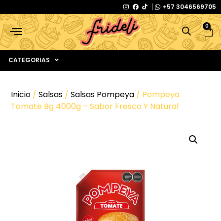
+57 3046569705
0
CATEGORIAS
Inicio
/
Salsas
/
Salsas Pompeya
/ Pompeya
Tomate Bg 4000g – Sabor Fresco Y Natural