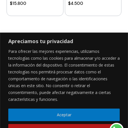
$
15.800
$
4.500
Añadir al carrito
Añadir al carrito
Apreciamos tu privacidad
Para ofrecer las mejores experiencias, utilizamos
SÍGUENOS EN
tecnologías como las cookies para almacenar y/o acceder a
la información del dispositivo. El consentimiento de estas
tecnologías nos permitirá procesar datos como el
comportamiento de navegación o las identificaciones
CONTÁCTANOS
LEGALES
únicas en este sitio. No consentir o retirar el
consentimiento, puede afectar negativamente a ciertas
Cl. 34 Sur #52-02, Alcala, Bogotá
Políticas de privacidad
Garantía y devoluciones
hola@frideli.co
características y funciones.
Sobre nosotros
+57 3046569705
Aceptar
© Powered By