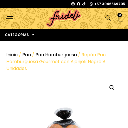
+57 3046569705
0
CATEGORIAS
Inicio
/
Pan
/
Pan Hamburguesa
/ Repán Pan
Hamburguesa Gourmet con Ajonjolí Negro 8
Unidades