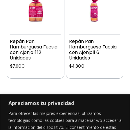
Repán Pan
Repán Pan
Hamburguesa Fucsia
Hamburguesa Fucsia
con Ajonjolí 12
con Ajonjolí 6
Unidades
Unidades
$
7.900
$
4.300
Añadir al carrito
Añadir al carrito
Apreciamos tu privacidad
Para ofrecer las mejores experiencias, utilizamos
SÍGUENOS EN
tecnologías como las cookies para almacenar y/o acceder a
la información del dispositivo. El consentimiento de estas