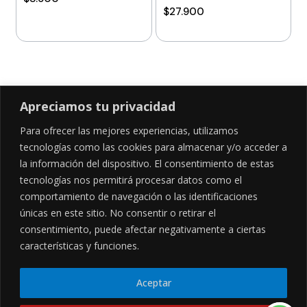
$
27.900
Añadir al carrito
Añadir al carrito
Apreciamos tu privacidad
Para ofrecer las mejores experiencias, utilizamos
SÍGUENOS EN
tecnologías como las cookies para almacenar y/o acceder a
la información del dispositivo. El consentimiento de estas
tecnologías nos permitirá procesar datos como el
comportamiento de navegación o las identificaciones
CONTÁCTANOS
LEGALES
únicas en este sitio. No consentir o retirar el
consentimiento, puede afectar negativamente a ciertas
Cl. 34 Sur #52-02, Alcala, Bogotá
Políticas de privacidad
Garantía y devoluciones
hola@frideli.co
características y funciones.
Sobre nosotros
+57 3046569705
Aceptar
© Powered By