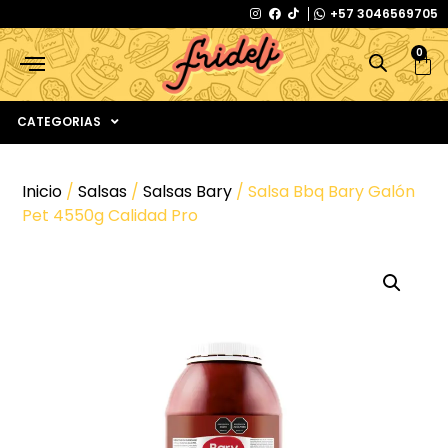
+57 3046569705
0
CATEGORIAS
Inicio
/
Salsas
/
Salsas Bary
/ Salsa Bbq Bary Galón
Pet 4550g Calidad Pro