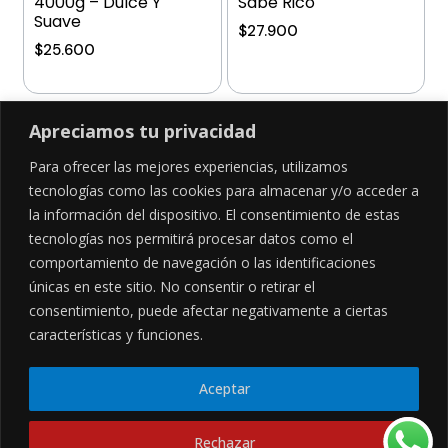
4000g – Dulce Y
Sabe Rico
Suave
$
27.900
$
25.600
Añadir al carrito
Añadir al carrito
Apreciamos tu privacidad
Para ofrecer las mejores experiencias, utilizamos
tecnologías como las cookies para almacenar y/o acceder a
la información del dispositivo. El consentimiento de estas
SÍGUENOS EN
tecnologías nos permitirá procesar datos como el
comportamiento de navegación o las identificaciones
únicas en este sitio. No consentir o retirar el
consentimiento, puede afectar negativamente a ciertas
CONTÁCTANOS
LEGALES
características y funciones.
Cl. 34 Sur #52-02, Alcala, Bogotá
Políticas de privacidad
Garantía y devoluciones
hola@frideli.co
Aceptar
Sobre nosotros
+57 3046569705
Rechazar