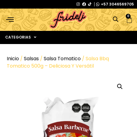
+57 3046569705
0
CATEGORIAS
Inicio
/
Salsas
/
Salsa Tomatico
/ Salsa Bbq
Tomatico 500g – Deliciosa Y Versátil