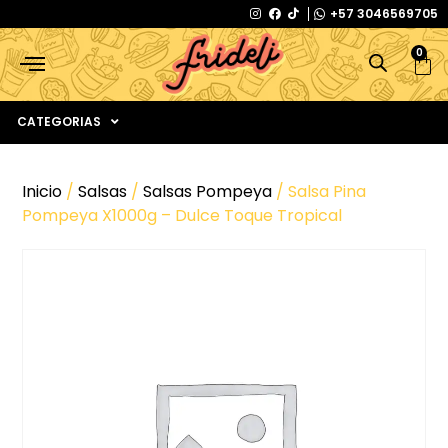
+57 3046569705
0
CATEGORIAS
Inicio
/
Salsas
/
Salsas Pompeya
/ Salsa Pina
Pompeya X1000g – Dulce Toque Tropical