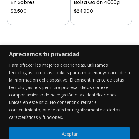
En Sobres
Bolsa Galón 4000g
$
8.500
$
24.900
Añadir al carrito
Añadir al carrito
Apreciamos tu privacidad
Para ofrecer las mejores experiencias, utilizamos
SÍGUENOS EN
tecnologías como las cookies para almacenar y/o acceder a
la información del dispositivo. El consentimiento de estas
tecnologías nos permitirá procesar datos como el
comportamiento de navegación o las identificaciones
CONTÁCTANOS
LEGALES
únicas en este sitio. No consentir o retirar el
consentimiento, puede afectar negativamente a ciertas
Cl. 34 Sur #52-02, Alcala, Bogotá
Políticas de privacidad
Garantía y devoluciones
hola@frideli.co
características y funciones.
Sobre nosotros
+57 3046569705
Aceptar
© Powered By