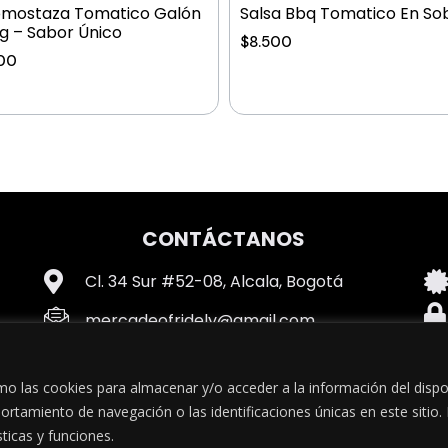
mostaza Tomatico Galón
Salsa Bbq Tomatico En So
g – Sabor Único
$
8.500
00
CONTÁCTANOS
Cl. 34 Sur #52-08, Alcala, Bogotá
mercadeofridely@gmail.com
+57 3046569705
mo las cookies para almacenar y/o acceder a la información del dispo
tamiento de navegación o las identificaciones únicas en este sitio. N
ticas y funciones.
© Powered By