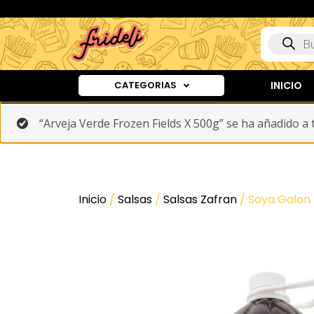
CATEGORIAS
INICIO
“Arveja Verde Frozen Fields X 500g” se ha añadido a t
Inicio
/
Salsas
/
Salsas Zafran
/ Soya Galon 