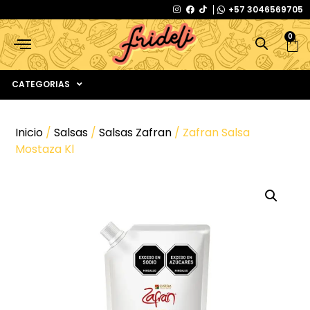
+57 3046569705
0
CATEGORIAS
Inicio
/
Salsas
/
Salsas Zafran
/ Zafran Salsa
Mostaza Kl