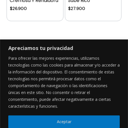
Cremosa Y Rendidora
Sabe Rico
$
26.900
$
27.900
Añadir al carrito
Añadir al carrito
Apreciamos tu privacidad
Para ofrecer las mejores experiencias, utilizamos
SÍGUENOS EN
tecnologías como las cookies para almacenar y/o acceder a
la información del dispositivo. El consentimiento de estas
tecnologías nos permitirá procesar datos como el
comportamiento de navegación o las identificaciones
CONTÁCTANOS
LEGALES
únicas en este sitio. No consentir o retirar el
consentimiento, puede afectar negativamente a ciertas
Cl. 34 Sur #52-02, Alcala, Bogotá
Políticas de privacidad
Garantía y devoluciones
hola@frideli.co
características y funciones.
Sobre nosotros
+57 3046569705
Aceptar
© Powered By