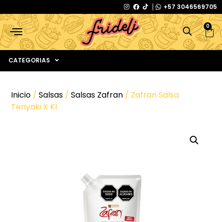
+57 3046569705
0
CATEGORIAS
Inicio
/
Salsas
/
Salsas Zafran
/ Zafran Salsa
Teriyaki X Kl