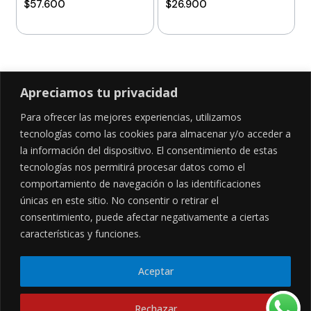
$
57.600
$
26.900
Añadir al carrito
Añadir al carrito
Apreciamos tu privacidad
Para ofrecer las mejores experiencias, utilizamos
SÍGUENOS EN
tecnologías como las cookies para almacenar y/o acceder a
la información del dispositivo. El consentimiento de estas
tecnologías nos permitirá procesar datos como el
comportamiento de navegación o las identificaciones
CONTÁCTANOS
LEGALES
únicas en este sitio. No consentir o retirar el
consentimiento, puede afectar negativamente a ciertas
Cl. 34 Sur #52-02, Alcala, Bogotá
Políticas de privacidad
características y funciones.
Garantía y devoluciones
hola@frideli.co
Sobre nosotros
+57 3046569705
Aceptar
© Powered By
Rechazar