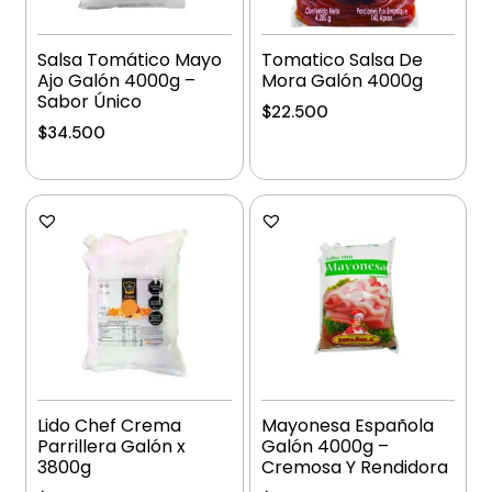
Salsa Tomático Mayo
Tomatico Salsa De
Ajo Galón 4000g –
Mora Galón 4000g
Sabor Único
$
22.500
$
34.500
Añadir al carrito
Añadir al carrito
Lido Chef Crema
Mayonesa Española
Parrillera Galón x
Galón 4000g –
3800g
Cremosa Y Rendidora