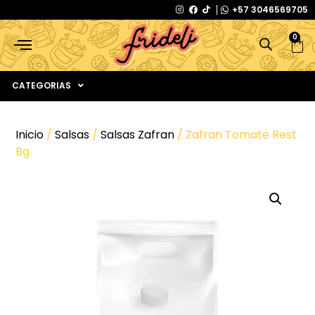
+57 3046569705
0
CATEGORIAS
Inicio
/
Salsas
/
Salsas Zafran
/ Zafran Tomate Rest
Bg