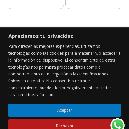
Añadir al carrito
Añadir al carrito
Apreciamos tu privacidad
Para ofrecer las mejores experiencias, utilizamos
SÍGUENOS EN
tecnologías como las cookies para almacenar y/o acceder a
la información del dispositivo. El consentimiento de estas
tecnologías nos permitirá procesar datos como el
comportamiento de navegación o las identificaciones
CONTÁCTANOS
LEGALES
únicas en este sitio. No consentir o retirar el
consentimiento, puede afectar negativamente a ciertas
Cl. 34 Sur #52-02, Alcala, Bogotá
Políticas de privacidad
Garantía y devoluciones
hola@frideli.co
características y funciones.
Sobre nosotros
+57 3046569705
Aceptar
© Powered By
Rechazar