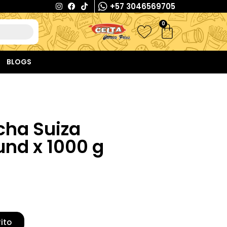
+57 3046569705
0
BLOGS
cha Suiza
nd x 1000 g
rito