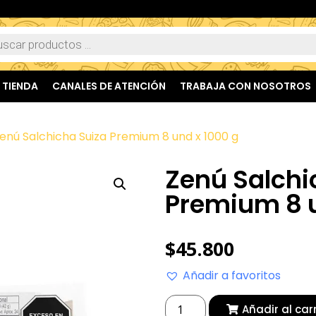
TIENDA
CANALES DE ATENCIÓN
TRABAJA CON NOSOTROS
enú Salchicha Suiza Premium 8 und x 1000 g
Zenú Salchi
Premium 8 u
$
45.800
Añadir a favoritos
Añadir al car