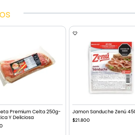
dos
neta Premium Celta 250g-
Jamon Sanduche Zenú 45
ica Y Deliciosa
$
21.800
00