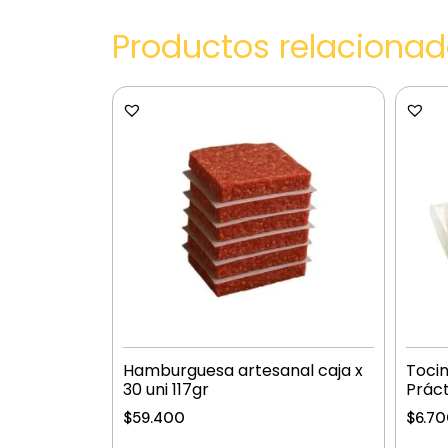
Productos relaciona
Hamburguesa artesanal caja x
Toci
30 uni 117gr
Práct
$
59.400
$
6.7