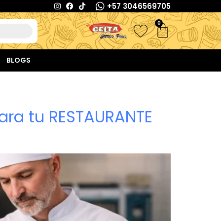
+57 3046569705
0
BLOGS
para tu RESTAURANTE