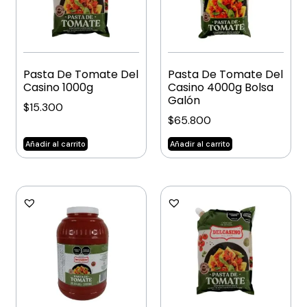
Pasta De Tomate Del
Pasta De Tomate Del
Casino 1000g
Casino 4000g Bolsa
Galón
$
15.300
$
65.800
Añadir al carrito
Añadir al carrito