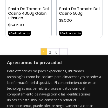
Pasta De Tomate Del
Pasta De Tomate Del
Casino 4000g Galón
Casino 500g
Plástico
$
8.000
$
64.500
Añadir al carrito
Añadir al carrito
2
3
→
1
Apreciamos tu privacidad
Para ofrecer las mejores experiencias, utilizamos
tecnologías como las cookies para almacenar y/o acceder a
la información del dispositivo. El consentimiento de estas
SÍGUENOS EN
tecnologías nos permitirá procesar datos como el
comportamiento de navegación o las identificaciones
únicas en este sitio. No consentir o retirar el
consentimiento, puede afectar negativamente a ciertas