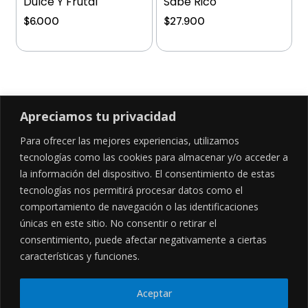
Dulce Y Frutal
Sabe Rico
$
6.000
$
27.900
Añadir al carrito
Añadir al carrito
Apreciamos tu privacidad
Para ofrecer las mejores experiencias, utilizamos
SÍGUENOS EN
tecnologías como las cookies para almacenar y/o acceder a
la información del dispositivo. El consentimiento de estas
tecnologías nos permitirá procesar datos como el
comportamiento de navegación o las identificaciones
CONTÁCTANOS
LEGALES
únicas en este sitio. No consentir o retirar el
consentimiento, puede afectar negativamente a ciertas
Cl. 34 Sur #52-02, Alcala, Bogotá
Políticas de privacidad
Garantía y devoluciones
hola@frideli.co
características y funciones.
Sobre nosotros
+57 3046569705
Aceptar
© Powered By