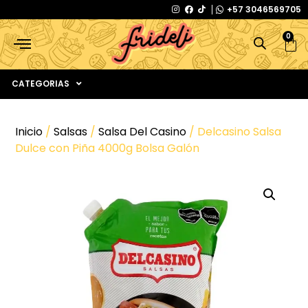
+57 3046569705
0
CATEGORIAS
Inicio
/
Salsas
/
Salsa Del Casino
/ Delcasino Salsa
Dulce con Piña 4000g Bolsa Galón