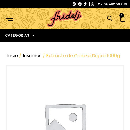
+57 3046569705
0
CATEGORIAS
Inicio
/
Insumos
/ Extracto de Cereza Dugre 1000g