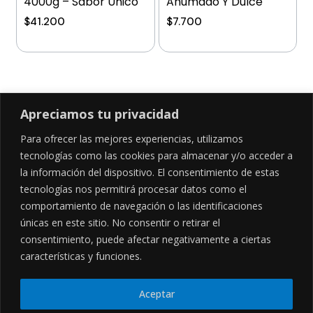
4000g – Sabor Único
Ahumado Y Dulce
$
41.200
$
7.700
Añadir al carrito
Añadir al carrito
Apreciamos tu privacidad
Para ofrecer las mejores experiencias, utilizamos
SÍGUENOS EN
tecnologías como las cookies para almacenar y/o acceder a
la información del dispositivo. El consentimiento de estas
tecnologías nos permitirá procesar datos como el
comportamiento de navegación o las identificaciones
CONTÁCTANOS
LEGALES
únicas en este sitio. No consentir o retirar el
consentimiento, puede afectar negativamente a ciertas
Cl. 34 Sur #52-02, Alcala, Bogotá
Políticas de privacidad
Garantía y devoluciones
hola@frideli.co
características y funciones.
Sobre nosotros
+57 3046569705
Aceptar
© Powered By