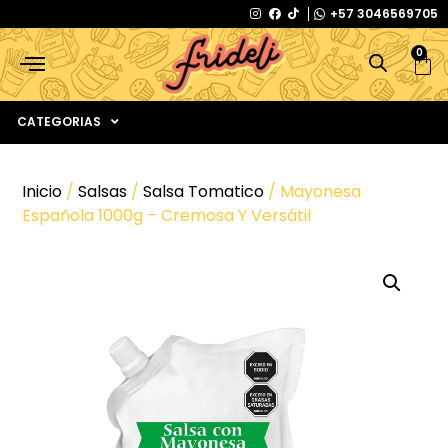
+57 3046569705
0
CATEGORIAS
Inicio
/
Salsas
/
Salsa Tomatico
/ Mayonesa
Española 1000g – Cremosa Y Versátil