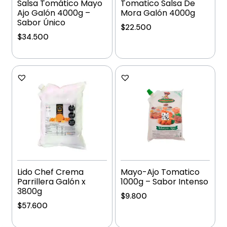
Salsa Tomático Mayo
Tomatico Salsa De
Ajo Galón 4000g –
Mora Galón 4000g
Sabor Único
$
22.500
$
34.500
Añadir al carrito
Añadir al carrito
Lido Chef Crema
Mayo-Ajo Tomatico
Parrillera Galón x
1000g – Sabor Intenso
3800g
$
9.800
$
57.600
Añadir al carrito
Añadir al carrito