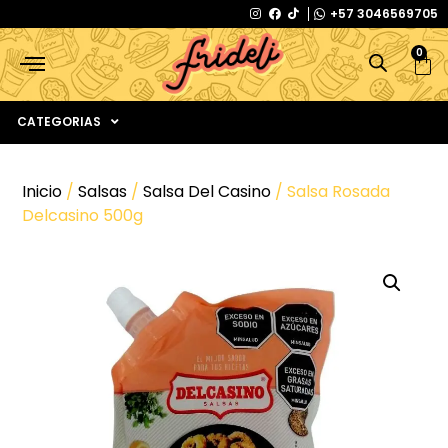
+57 3046569705
0
CATEGORIAS
Inicio
/
Salsas
/
Salsa Del Casino
/ Salsa Rosada
Delcasino 500g