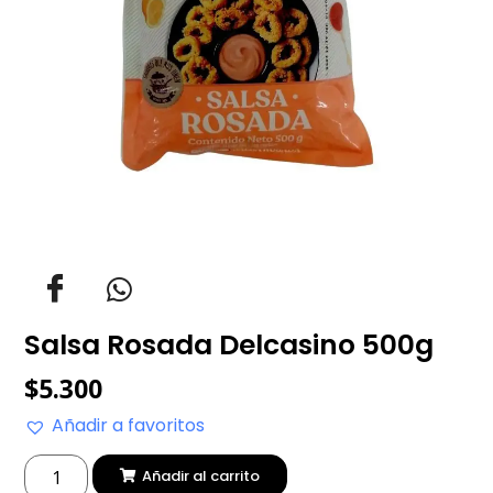
Salsa Rosada Delcasino 500g
$
5.300
Añadir a favoritos
Añadir al carrito