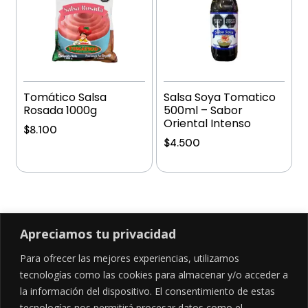
Tomático Salsa
Salsa Soya Tomatico
Rosada 1000g
500ml – Sabor
Oriental Intenso
$
8.100
$
4.500
Añadir al carrito
Añadir al carrito
Apreciamos tu privacidad
Para ofrecer las mejores experiencias, utilizamos
SÍGUENOS EN
tecnologías como las cookies para almacenar y/o acceder a
la información del dispositivo. El consentimiento de estas
tecnologías nos permitirá procesar datos como el