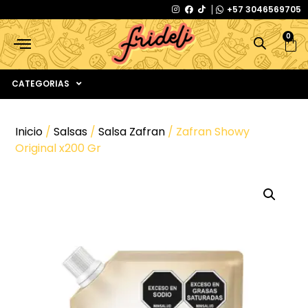
+57 3046569705
0
CATEGORIAS
Inicio
/
Salsas
/
Salsa Zafran
/ Zafran Showy
Original x200 Gr