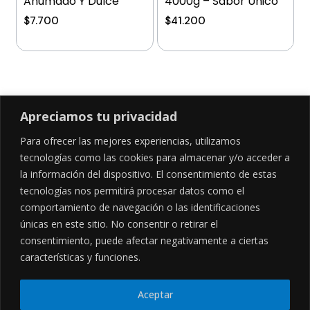
Ahumado Y Dulce
4000g – Sabor Único
$
7.700
$
41.200
Añadir al carrito
Añadir al carrito
Apreciamos tu privacidad
Para ofrecer las mejores experiencias, utilizamos
SÍGUENOS EN
tecnologías como las cookies para almacenar y/o acceder a
la información del dispositivo. El consentimiento de estas
tecnologías nos permitirá procesar datos como el
comportamiento de navegación o las identificaciones
CONTÁCTANOS
LEGALES
únicas en este sitio. No consentir o retirar el
consentimiento, puede afectar negativamente a ciertas
Cl. 34 Sur #52-02, Alcala, Bogotá
Políticas de privacidad
Garantía y devoluciones
hola@frideli.co
características y funciones.
Sobre nosotros
+57 3046569705
Aceptar
© Powered By