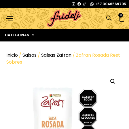
+57 3046569705
0
CATEGORIAS
Inicio
/
Salsas
/
Salsas Zafran
/ Zafran Rosada Rest
Sobres