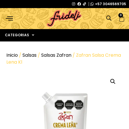
+57 3046569705
0
CATEGORIAS
Inicio
/
Salsas
/
Salsas Zafran
/ Zafran Salsa Crema
Lena Kl