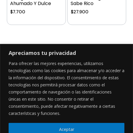
Ahumado Y Dulce
Sabe Rico
$
7.700
$
27.900
Añadir al carrito
Añadir al carrito
Apreciamos tu privacidad
Para ofrecer las mejores experiencias, utilizamos
SÍGUENOS EN
tecnologías como las cookies para almacenar y/o acceder a
la información del dispositivo. El consentimiento de estas
tecnologías nos permitirá procesar datos como el
comportamiento de navegación o las identificaciones
CONTÁCTANOS
LEGALES
únicas en este sitio. No consentir o retirar el
consentimiento, puede afectar negativamente a ciertas
Cl. 34 Sur #52-02, Alcala, Bogotá
Políticas de privacidad
Garantía y devoluciones
hola@frideli.co
características y funciones.
Sobre nosotros
+57 3046569705
Aceptar