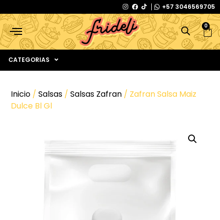
+57 3046569705
0
CATEGORIAS
Inicio
/
Salsas
/
Salsas Zafran
/ Zafran Salsa Maiz
Dulce Bl Gl