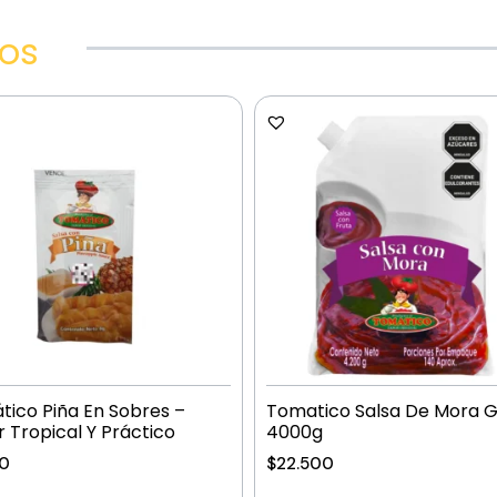
dos
ico Piña En Sobres –
Tomatico Salsa De Mora 
 Tropical Y Práctico
4000g
00
$
22.500