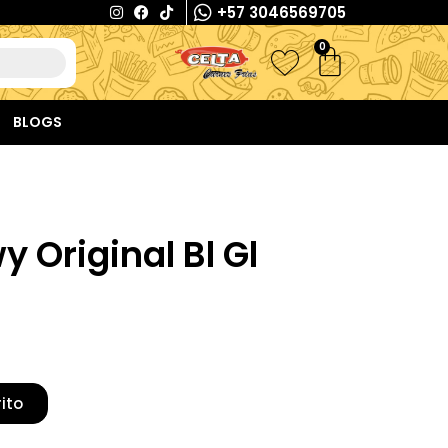
+57 3046569705
0
BLOGS
 Original Bl Gl
rito