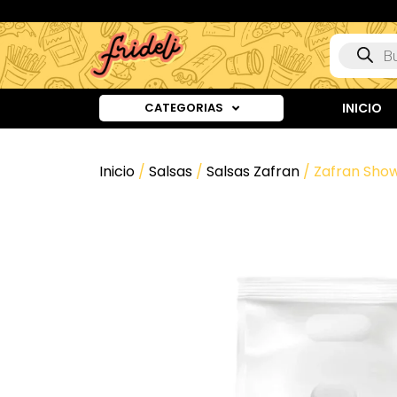
CATEGORIAS
INICIO
Inicio
/
Salsas
/
Salsas Zafran
/ Zafran Showy